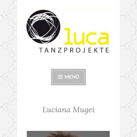
Zum
Inhalt
springen
Luca
Luca Tanzworkshops
Tanzprojekte
MENÜ
Luciana Mugei