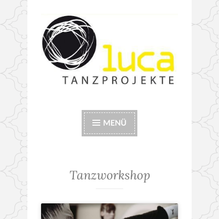
Zum
Inhalt
springen
Luca
Luca Tanzworkshops
Tanzprojekte
MENÜ
Tanzworkshop